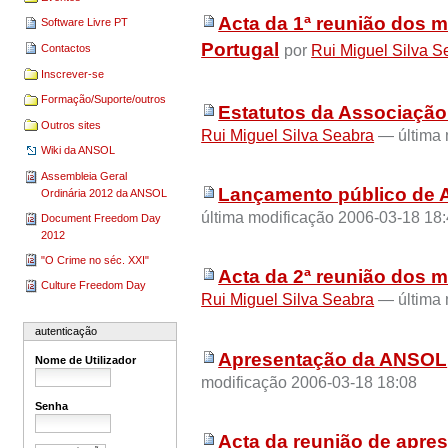
Acta da 1ª reunião dos m
Software Livre PT
Portugal
por
Rui Miguel Silva S
Contactos
Inscrever-se
Formação/Suporte/outros
Estatutos da Associação 
Outros sites
Rui Miguel Silva Seabra
— última 
Wiki da ANSOL
Assembleia Geral
Lançamento público de
Ordinária 2012 da ANSOL
última modificação 2006-03-18 18
Document Freedom Day
2012
"O Crime no séc. XXI"
Acta da 2ª reunião dos
Culture Freedom Day
Rui Miguel Silva Seabra
— última 
autenticação
Apresentação da ANSOL
Nome de Utilizador
modificação 2006-03-18 18:08
Senha
Acta da reunião de apr