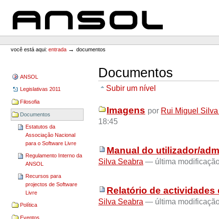
Ir
Ir
para
para
o
a
conteúdo.
navegação
ANSOL
Ferramentas
Pessoais
→
você está aqui:
entrada
documentos
Documentos
ANSOL
Subir um nível
Legislativas 2011
Filosofia
Imagens
por
Rui Miguel Silv
Documentos
18:45
Estatutos da
Associação Nacional
para o Software Livre
Manual do utilizador/ad
Regulamento Interno da
Silva Seabra
— última modificaçã
ANSOL
Recursos para
projectos de Software
Relatório de actividades d
Livre
Silva Seabra
— última modificação
Política
Eventos