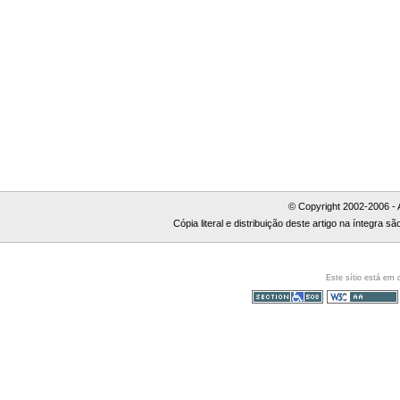
© Copyright 2002-2006 - 
Cópia literal e distribuição deste artigo na íntegra
Este sítio está em
Secção 508
WCAG