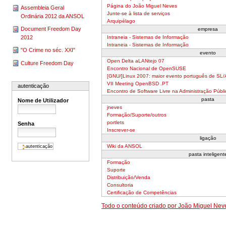
Página do João Miguel Neves
Assembleia Geral
Junte-se à lista de serviços
Ordinária 2012 da ANSOL
Arquipélago
Document Freedom Day
empresa
2012
Intraneia - Sistemas de Informação
Intraneia - Sistemas de Informação
"O Crime no séc. XXI"
evento
Open Delta aLANtejo 07
Culture Freedom Day
Encontro Nacional de OpenSUSE
[GNU/]Linux 2007: maior evento português de SL/A
VII Meeting OpenBSD .PT
autenticação
Encontro de Software Livre na Administração Públi
pasta
Nome de Utilizador
jneves
Formação/Suporte/outros
portlets
Senha
Inscrever-se
ligação
Wiki da ANSOL
pasta inteligent
Formação
Suporte
Distribuição/Venda
Consultoria
Certificação de Competências
Todo o conteúdo criado por João Miguel Nev