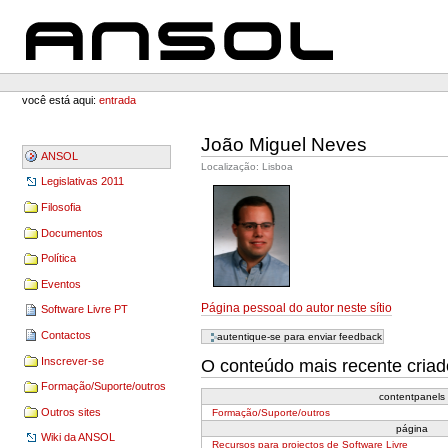
Ir
Ir
para
para
o
a
conteúdo.
navegação
ANSOL
Ferramentas
Pessoais
você está aqui:
entrada
João Miguel Neves
ANSOL
Localização: Lisboa
Legislativas 2011
Filosofia
Documentos
Política
Eventos
Página pessoal do autor neste sítio
Software Livre PT
Contactos
Inscrever-se
O conteúdo mais recente criado
Formação/Suporte/outros
contentpanels
Outros sites
Formação/Suporte/outros
página
Wiki da ANSOL
Recursos para projectos de Software Livre