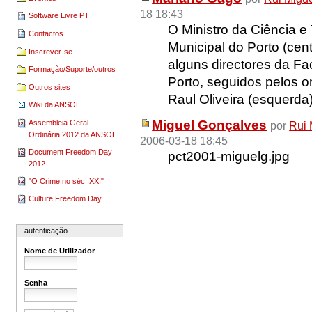
18 18:43
Software Livre PT
O Ministro da Ciência e
Contactos
Municipal do Porto (cen
Inscrever-se
alguns directores da F
Formação/Suporte/outros
Porto, seguidos pelos o
Outros sites
Raul Oliveira (esquerda)
Wiki da ANSOL
Miguel Gonçalves
Assembleia Geral
por
Rui 
Ordinária 2012 da ANSOL
2006-03-18 18:45
Document Freedom Day
pct2001-miguelg.jpg
2012
"O Crime no séc. XXI"
Culture Freedom Day
autenticação
Nome de Utilizador
Senha