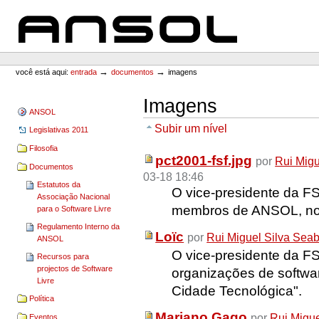
Ir
Ir
para
para
o
a
conteúdo.
navegação
ANSOL
Ferramentas
Pessoais
→
→
você está aqui:
entrada
documentos
imagens
Imagens
ANSOL
Subir um nível
Legislativas 2011
Filosofia
pct2001-fsf.jpg
por
Rui Migu
Documentos
03-18 18:46
Estatutos da
O vice-presidente da F
Associação Nacional
membros de ANSOL, no
para o Software Livre
Regulamento Interno da
Loïc
por
Rui Miguel Silva Sea
ANSOL
O vice-presidente da FS
Recursos para
projectos de Software
organizações de softwar
Livre
Cidade Tecnológica".
Política
Mariano Gago
por
Rui Migue
Eventos