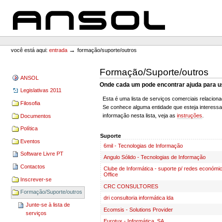
Ir
Ir
para
para
o
a
conteúdo.
navegação
ANSOL
Ferramentas
Pessoais
→
você está aqui:
entrada
formação/suporte/outros
Formação/Suporte/outros
ANSOL
Onde cada um pode encontrar ajuda para us
Legislativas 2011
Esta é uma lista de serviços comerciais relaciona
Filosofia
Se conhece alguma entidade que esteja interess
informação nesta lista, veja as
instruções
.
Documentos
Política
Suporte
Eventos
6mil - Tecnologias de Informação
Software Livre PT
Angulo Sólido - Tecnologias de Informação
Contactos
Clube de Informática - suporte p/ redes económi
Office
Inscrever-se
CRC CONSULTORES
Formação/Suporte/outros
dri consultoria informática lda
Junte-se à lista de
Ecomsis - Solutions Provider
serviços
Eurotux - Informática, SA