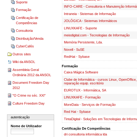
Suporte
INFO-CARE - Consultoria e Manutenção Informát
Formação
Intraneia - Sistemas de Informação
Certificação de
JOLÓGICA - Sistemas Informáticos
Competências
LINUXKAFE - Suporte
Consultoria
meiodigital.com - Tecnologias de Informação
Distribuição/Venda
Memória Persistente, Lda.
CyberCafés
Novell - SuSE
Outros sites
RedHat - Sybase
Wiki da ANSOL
Formação
Assembleia Geral
Caixa Mágica Software
Ordinária 2012 da ANSOL
Clube de Informática - cursos Linux, OpenOffice
Document Freedom Day
reparação equip. escritório
2012
EUROTUX - Informática, SA
"O Crime no séc. XXI"
LINUXKAFE - Formação
Culture Freedom Day
MoreData - Serviços de Formação
Red Hat - Sybase
autenticação
TintaDigital - Soluções em Tecnologias de Infor
Nome de Utilizador
Certificação De Competências
dri consultoria informática lda