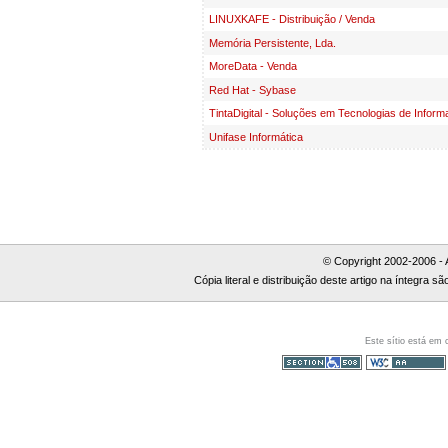
LINUXKAFE - Distribuição / Venda
Memória Persistente, Lda.
MoreData - Venda
Red Hat - Sybase
TintaDigital - Soluções em Tecnologias de Inform
Unifase Informática
© Copyright 2002-2006 - 
Cópia literal e distribuição deste artigo na íntegra
Este sítio está em
Secção 508
WCAG