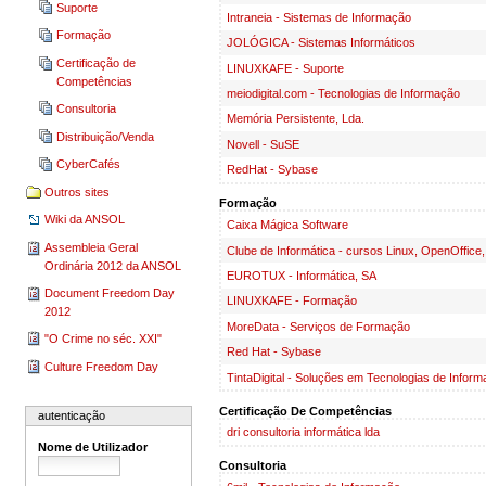
Suporte
Intraneia - Sistemas de Informação
Formação
JOLÓGICA - Sistemas Informáticos
Certificação de
LINUXKAFE - Suporte
Competências
meiodigital.com - Tecnologias de Informação
Consultoria
Memória Persistente, Lda.
Distribuição/Venda
Novell - SuSE
CyberCafés
RedHat - Sybase
Outros sites
Formação
Wiki da ANSOL
Caixa Mágica Software
Assembleia Geral
Clube de Informática - cursos Linux, OpenOffice,
Ordinária 2012 da ANSOL
EUROTUX - Informática, SA
Document Freedom Day
LINUXKAFE - Formação
2012
MoreData - Serviços de Formação
"O Crime no séc. XXI"
Red Hat - Sybase
Culture Freedom Day
TintaDigital - Soluções em Tecnologias de Infor
Certificação De Competências
autenticação
dri consultoria informática lda
Nome de Utilizador
Consultoria