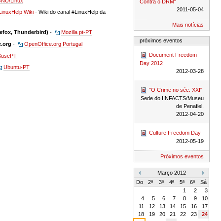
GNU/Linux
Contra o DRM"
2011-05-04
LinuxHelp Wiki
- Wiki do canal #LinuxHelp da
Mais notícias
refox, Thunderbird)
-
Mozilla pt-PT
próximos eventos
.org
-
OpenOffice.org Portugal
Document Freedom
SusePT
Day 2012
Ubuntu-PT
2012-03-28
"O Crime no séc. XXI"
Sede do IINFACTS/Museu
de Penafiel,
2012-04-20
Culture Freedom Day
2012-05-19
Próximos eventos
Março 2012
«
»
Do
2ª
3ª
4ª
5ª
6ª
Sá
1
2
3
4
5
6
7
8
9
10
11
12
13
14
15
16
17
18
19
20
21
22
23
24