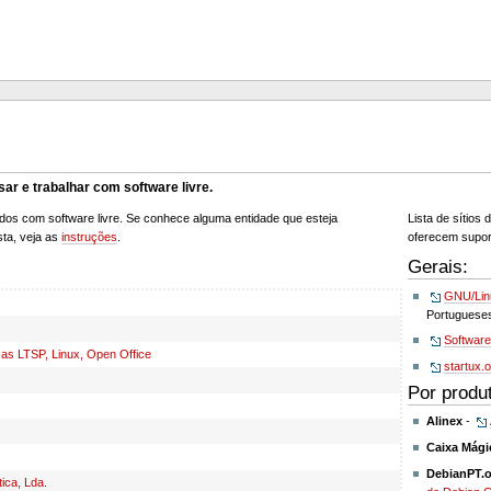
ar e trabalhar com software livre.
ados com software livre. Se conhece alguma entidade que esteja
Lista de sítios
sta, veja as
instruções
.
oferecem suport
Gerais:
GNU/Lin
Portuguese
Software
cas LTSP, Linux, Open Office
startux.
Por produ
Alinex
-
Caixa Mági
DebianPT.
ica, Lda.