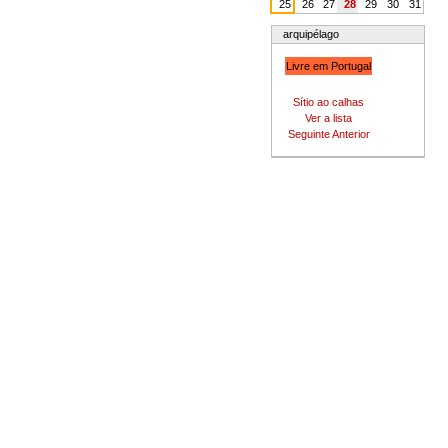
25
26
27
28
29
30
31
arquipélago
Livre em Portugal
Sítio ao calhas
Ver a lista
Seguinte
Anterior