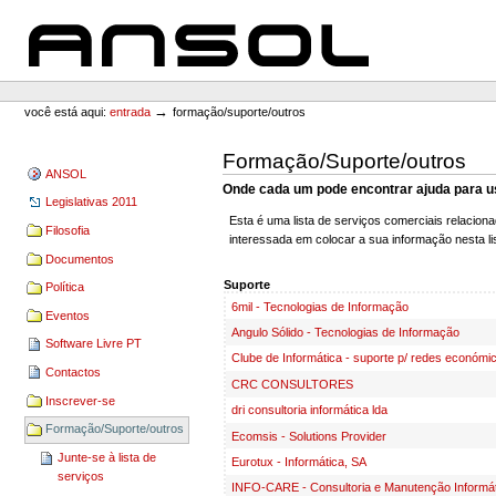
Ir
Ir
para
para
o
a
conteúdo.
navegação
ANSOL
Ferramentas
Pessoais
→
você está aqui:
entrada
formação/suporte/outros
Formação/Suporte/outros
ANSOL
Onde cada um pode encontrar ajuda para us
Legislativas 2011
Esta é uma lista de serviços comerciais relacion
Filosofia
interessada em colocar a sua informação nesta li
Documentos
Suporte
Política
6mil - Tecnologias de Informação
Eventos
Angulo Sólido - Tecnologias de Informação
Software Livre PT
Clube de Informática - suporte p/ redes económi
Contactos
CRC CONSULTORES
Inscrever-se
dri consultoria informática lda
Formação/Suporte/outros
Ecomsis - Solutions Provider
Junte-se à lista de
Eurotux - Informática, SA
serviços
INFO-CARE - Consultoria e Manutenção Informát