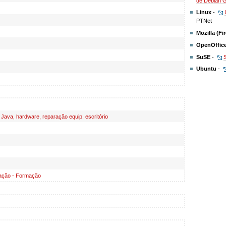
de Debian 
Linux
-
PTNet
Mozilla (Fi
OpenOffice
SuSE
-
Ubuntu
-
 Java, hardware, reparação equip. escritório
mação - Formação