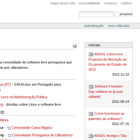
mapa deste sítio
acessibilidade
contacto
cólofon
pesquisar
pesquisa avançada
autenticação
novo utilizador
Acções
notícias
do
Documento
ANSOL subscreve
Proposta de Alteração ao
 da comunidade de software livre portuguesa que
Orçamento de Estado de
e aos utilizadores.
2012
2011-11-22
ux-[PT]
- GNU/Linux em Português para
Software Freedom
s
Day celebra-se já este
sábado!
 Livre na Administração Pública
2011-09-14
org
- dúvidas sobre Linux e software livre
to:
Como funcionam as
patentes de software?
Alinex
2011-07-15
ca
-
Comunidade Caixa Mágica
org
-
Comunidade Portuguesa de Utilizadores
ANSOL festeja o "Dia