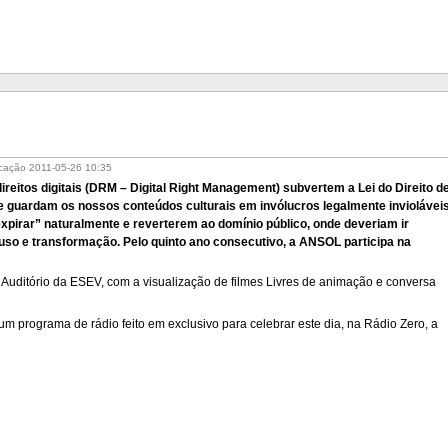
icação
2011-05-26 10:35
reitos digitais (DRM – Digital Right Management) subvertem a Lei do Direito d
ue guardam os nossos conteúdos culturais em invólucros legalmente inviolávei
xpirar” naturalmente e reverterem ao domínio público, onde deveriam ir
e-uso e transformação. Pelo quinto ano consecutivo, a ANSOL participa na
 Auditório da ESEV, com a visualização de filmes Livres de animação e conversa
a um programa de rádio feito em exclusivo para celebrar este dia, na Rádio Zero, a