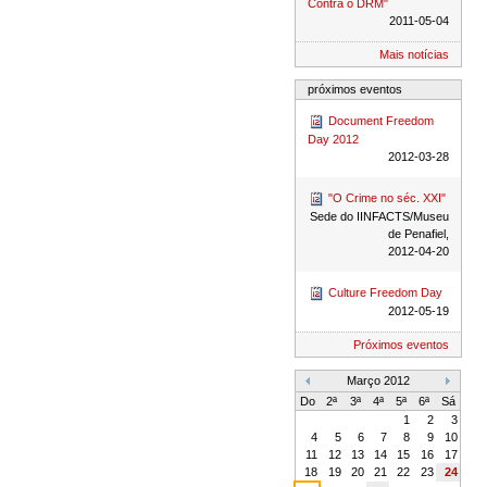
Contra o DRM"
2011-05-04
Mais notícias
próximos eventos
Document Freedom
Day 2012
2012-03-28
"O Crime no séc. XXI"
Sede do IINFACTS/Museu
de Penafiel,
2012-04-20
Culture Freedom Day
2012-05-19
Próximos eventos
Março 2012
«
»
Do
2ª
3ª
4ª
5ª
6ª
Sá
1
2
3
4
5
6
7
8
9
10
11
12
13
14
15
16
17
18
19
20
21
22
23
24