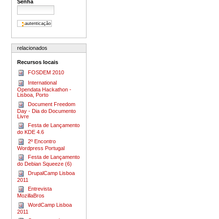
Senha
relacionados
Recursos locais
FOSDEM 2010
International
Opendata Hackathon -
Lisboa, Porto
Document Freedom
Day - Dia do Documento
Livre
Festa de Lançamento
do KDE 4.6
2º Encontro
Wordpress Portugal
Festa de Lançamento
do Debian Squeeze (6)
DrupalCamp Lisboa
2011
Entrevista
MozillaBros
Word­Camp Lis­boa
2011