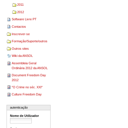
2011
2012
Software Livre PT
Contactos
Inscrever-se
Formação/Suporte/outros
Outros sites
Wiki da ANSOL
Assembleia Geral
Ordinária 2012 da ANSOL
Document Freedom Day
2012
"O Crime no séc. XXI"
Culture Freedom Day
autenticação
Nome de Utilizador