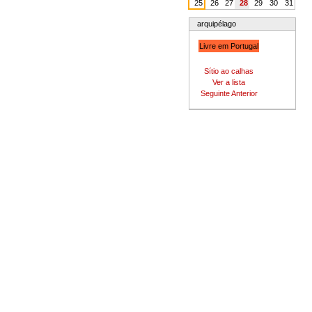
25
26
27
28
29
30
31
arquipélago
Livre em Portugal
Sítio ao calhas
Ver a lista
Seguinte
Anterior