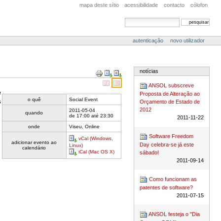
mapa deste sítio
acessibilidade
contacto
cólofon
pesquisar
pesquisa avançada
autenticação
novo utilizador
Acções
notícias
do
Documento
ANSOL subscreve
e
Proposta de Alteração ao
o quê
Social Event
s
Orçamento de Estado de
2012
2011-05-04
quando
de
17:00
até
23:30
2011-11-22
onde
Viseu, Online
Software Freedom
vCal (Windows,
adicionar evento ao
Day celebra-se já este
Linux)
calendário
iCal (Mac OS X)
sábado!
2011-09-14
Como funcionam as
patentes de software?
2011-07-15
ANSOL festeja o "Dia