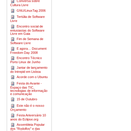
Conversa sobre
Cultura Livre
GNU/LinuxTag 2006
Tertúlia de Software
Livre
Encontro social de
entusiastas do Software
Livre em Gaia
Fim de Semana de
Software Livre
E agora… Document
Freedom Day 2008
Encontro Técnico
Porto Linux de Junho
Jantar de lançamento
do Intrepid em Lisboa
Acorde com o Ubuntu
Festa do Avante -
Espaço das TIC,
tecnologias de informação
e comunicação
15 de Outubro
Este não é o nosso
Orçamento
Festa Aniversário 10
anos do Eclipse.org
Assembleia Popular
dos "Rodolfos" e das