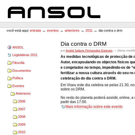
Ir
Ir
para
para
o
a
conteúdo.
navegação
ANSOL
Ferramentas
Pessoais
→
→
→
→
você está aqui:
entrada
eventos
anteriores
2011
dia contra o drm
Dia contra o DRM
ANSOL
por
André Isidoro Fernandes Esteves
—
última modif
Legislativas 2011
As medidas tecnológicas de protecção de di
Autor, encapsulando os objectos fisicos q
Filosofia
e congelados no tempo, impedindo-os de “e
Documentos
fertilizar a nossa cultura através do seu r
celebração do dia contra o DRM.
Política
Em Viseu este dia celebra-se pelas 21.30, no
Eventos
sobre os DRM.
Anteriores
No resto do planeta poderá assistir, online, 
2006
partir das 17:00.
Mais informação sobre este evento
2007
2008
2009
2010