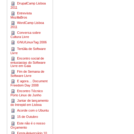
DrupalCamp Lisboa
2011
Entrevista
MozillaBros
Word­Camp Lis­boa
2011
Conversa sobre
Cultura Livre
GNU/LinuxTag 2006
Tertúlia de Software
Livre
Encontro social de
entusiastas do Software
Livre em Gaia
Fim de Semana de
Software Livre
E agora… Document
Freedom Day 2008
Encontro Técnico
Porto Linux de Junho
Jantar de lançamento
do Intrepid em Lisboa
Acorde com o Ubuntu
15 de Outubro
Este não é o nosso
Orçamento
Festa Aniversário 10