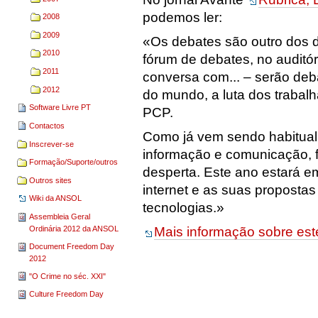
podemos ler:
2008
2009
«Os debates são outro dos 
2010
fórum de debates, no auditó
2011
conversa com... – serão deb
2012
do mundo, a luta dos trabal
Software Livre PT
PCP.
Contactos
Como já vem sendo habitual,
Inscrever-se
informação e comunicação, f
Formação/Suporte/outros
desperta. Este ano estará e
Outros sites
internet e as suas proposta
Wiki da ANSOL
tecnologias.»
Assembleia Geral
Ordinária 2012 da ANSOL
Mais informação sobre est
Document Freedom Day
2012
"O Crime no séc. XXI"
Culture Freedom Day