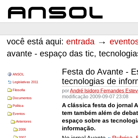
Ir
Ir
para
para
o
a
conteúdo.
navegação
ANSOL
Ferramentas
Pessoais
→
você está aqui:
entrada
evento
avante - espaço das tic, tecnolog
Festa do Avante - E
ANSOL
tecnologias de inf
Legislativas 2011
por
André Isidoro Fernandes Este
Filosofia
modificação
2009-09-07 23:08
Documentos
A clássica festa do jornal 
Política
tem também além de debat
Eventos
espaço sobre as tecnologi
Anteriores
informação.
2006
No jornal Avante
Rubrica, 
2007