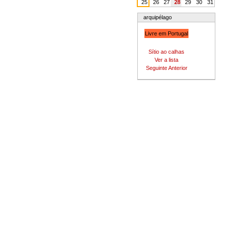
25
26
27
28
29
30
31
arquipélago
Livre em Portugal
Sítio ao calhas
Ver a lista
Seguinte
Anterior