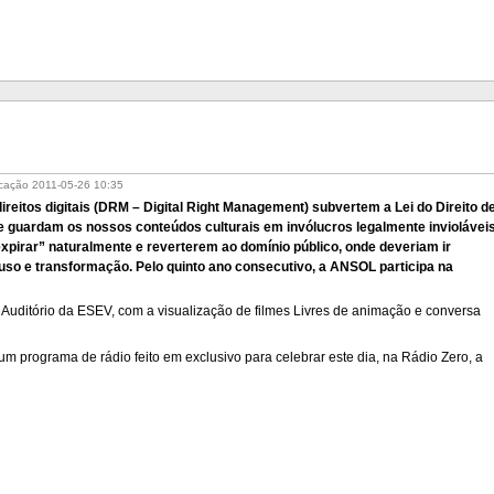
icação
2011-05-26 10:35
reitos digitais (DRM – Digital Right Management) subvertem a Lei do Direito d
ue guardam os nossos conteúdos culturais em invólucros legalmente inviolávei
xpirar” naturalmente e reverterem ao domínio público, onde deveriam ir
e-uso e transformação. Pelo quinto ano consecutivo, a ANSOL participa na
 Auditório da ESEV, com a visualização de filmes Livres de animação e conversa
a um programa de rádio feito em exclusivo para celebrar este dia, na Rádio Zero, a