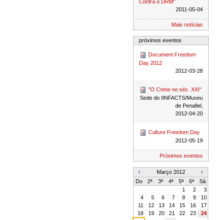
Contra o DRM"
2011-05-04
Mais notícias
próximos eventos
Document Freedom
Day 2012
2012-03-28
"O Crime no séc. XXI"
Sede do IINFACTS/Museu
de Penafiel,
2012-04-20
Culture Freedom Day
2012-05-19
Próximos eventos
Março 2012
«
»
Do
2ª
3ª
4ª
5ª
6ª
Sá
1
2
3
4
5
6
7
8
9
10
11
12
13
14
15
16
17
18
19
20
21
22
23
24