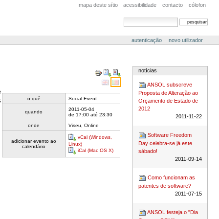
mapa deste sítio
acessibilidade
contacto
cólofon
pesquisar
pesquisa avançada
autenticação
novo utilizador
Acções
notícias
do
Documento
ANSOL subscreve
e
Proposta de Alteração ao
o quê
Social Event
s
Orçamento de Estado de
2012
2011-05-04
quando
de
17:00
até
23:30
2011-11-22
onde
Viseu, Online
Software Freedom
vCal (Windows,
adicionar evento ao
Day celebra-se já este
Linux)
calendário
iCal (Mac OS X)
sábado!
2011-09-14
Como funcionam as
patentes de software?
2011-07-15
ANSOL festeja o "Dia