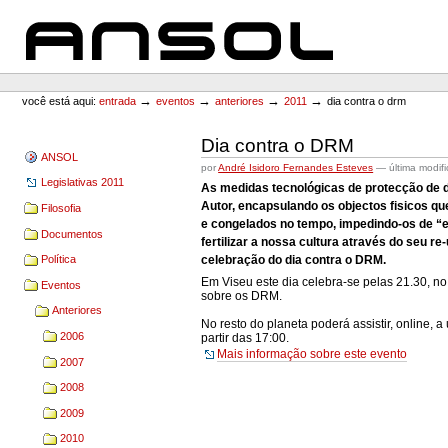
Ir
Ir
para
para
o
a
conteúdo.
navegação
ANSOL
Ferramentas
Pessoais
→
→
→
→
você está aqui:
entrada
eventos
anteriores
2011
dia contra o drm
Dia contra o DRM
ANSOL
por
André Isidoro Fernandes Esteves
—
última modif
Legislativas 2011
As medidas tecnológicas de protecção de di
Autor, encapsulando os objectos fisicos q
Filosofia
e congelados no tempo, impedindo-os de “e
Documentos
fertilizar a nossa cultura através do seu r
celebração do dia contra o DRM.
Política
Em Viseu este dia celebra-se pelas 21.30, no
Eventos
sobre os DRM.
Anteriores
No resto do planeta poderá assistir, online, 
2006
partir das 17:00.
Mais informação sobre este evento
2007
2008
2009
2010