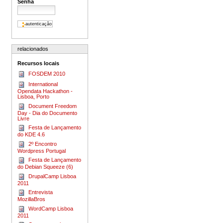
Senha
relacionados
Recursos locais
FOSDEM 2010
International
Opendata Hackathon -
Lisboa, Porto
Document Freedom
Day - Dia do Documento
Livre
Festa de Lançamento
do KDE 4.6
2º Encontro
Wordpress Portugal
Festa de Lançamento
do Debian Squeeze (6)
DrupalCamp Lisboa
2011
Entrevista
MozillaBros
Word­Camp Lis­boa
2011