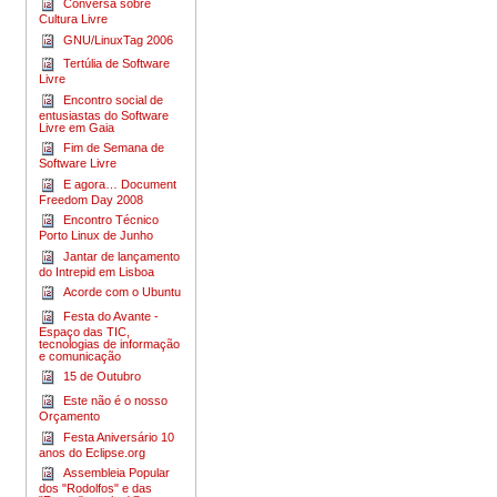
Conversa sobre
Cultura Livre
GNU/LinuxTag 2006
Tertúlia de Software
Livre
Encontro social de
entusiastas do Software
Livre em Gaia
Fim de Semana de
Software Livre
E agora… Document
Freedom Day 2008
Encontro Técnico
Porto Linux de Junho
Jantar de lançamento
do Intrepid em Lisboa
Acorde com o Ubuntu
Festa do Avante -
Espaço das TIC,
tecnologias de informação
e comunicação
15 de Outubro
Este não é o nosso
Orçamento
Festa Aniversário 10
anos do Eclipse.org
Assembleia Popular
dos "Rodolfos" e das