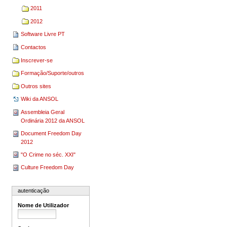
2011
2012
Software Livre PT
Contactos
Inscrever-se
Formação/Suporte/outros
Outros sites
Wiki da ANSOL
Assembleia Geral
Ordinária 2012 da ANSOL
Document Freedom Day
2012
"O Crime no séc. XXI"
Culture Freedom Day
autenticação
Nome de Utilizador