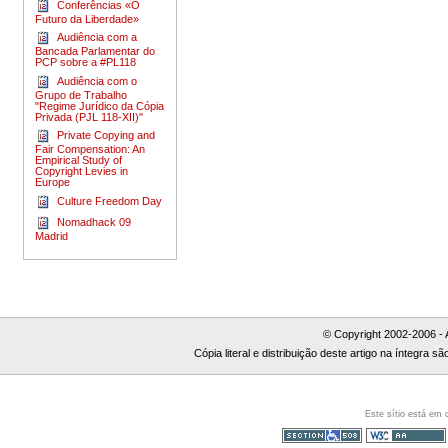
Conferências «O
Futuro da Liberdade»
Audiência com a
Bancada Parlamentar do
PCP sobre a #PL118
Audiência com o
Grupo de Trabalho
"Regime Jurídico da Cópia
Privada (PJL 118-XII)"
Private Copying and
Fair Compensation: An
Empirical Study of
Copyright Levies in
Europe
Culture Freedom Day
Nomadhack 09
Madrid
© Copyright 2002-2006 - 
Cópia literal e distribuição deste artigo na íntegra
Este sítio está em