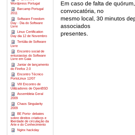
Em caso de falta de quórum,
Wordpress Portugal
Barcamp Portugal
convocatória, no
2011
mesmo local, 30 minutos de
Software Freedom
Day - Dia do Software
associados
Livre
Linux Certification
presentes.
Day dia 12 de Novembro
Tertúlia de Software
Livre
Encontro social de
entusiastas do Software
Livre em Gaia
Jantar de lançamento
do Firefox 2.0
Encontro Técnico
PortoLinux 12/07
VIII Encontro de
Utilizadores de OpenBSD
Assembleia Geral
2009
Chaos Singularity
2009
BE Porto- debates
sobre direitos criativos e
liberdade de circulação da
Arte e do Conhecimento
Nginx hackday