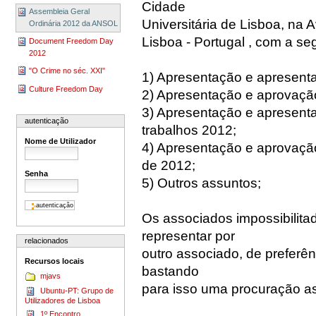
Cidade
Assembleia Geral
Universitária de Lisboa, na
Ordinária 2012 da ANSOL
Lisboa - Portugal , com a se
Document Freedom Day
2012
"O Crime no séc. XXI"
1) Apresentação e apresenta
Culture Freedom Day
2) Apresentação e aprovação
3) Apresentação e apresent
autenticação
trabalhos 2012;
Nome de Utilizador
4) Apresentação e aprovação
de 2012;
Senha
5) Outros assuntos;
Os associados impossibilit
representar por
relacionados
outro associado, de preferên
Recursos locais
bastando
mjavs
para isso uma procuração a
Ubuntu-PT: Grupo de
Utilizadores de Lisboa
1º Encontro