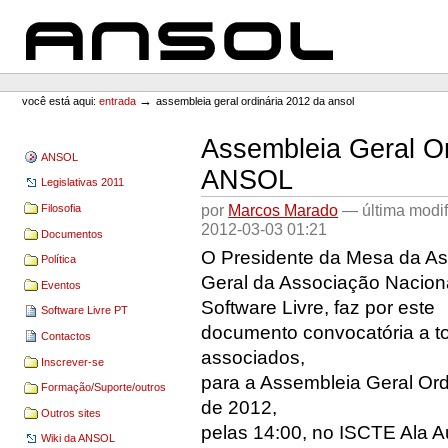
Ir
Ir
para
para
o
a
conteúdo.
navegação
ANSOL
Ferramentas
Pessoais
→
você está aqui:
entrada
assembleia geral ordinária 2012 da ansol
Assembleia Geral Or
ANSOL
ANSOL
Legislativas 2011
por
Marcos Marado
—
última modi
Filosofia
2012-03-03 01:21
Documentos
O Presidente da Mesa da A
Política
Geral da Associação Nacion
Eventos
Software Livre, faz por este
Software Livre PT
documento convocatória a t
Contactos
associados,
Inscrever-se
para a Assembleia Geral Ordi
Formação/Suporte/outros
de 2012,
Outros sites
pelas 14:00, no ISCTE Ala A
Wiki da ANSOL