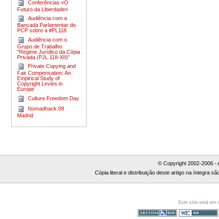
Conferências «O
Futuro da Liberdade»
Audiência com a
Bancada Parlamentar do
PCP sobre a #PL118
Audiência com o
Grupo de Trabalho
"Regime Jurídico da Cópia
Privada (PJL 118-XII)"
Private Copying and
Fair Compensation: An
Empirical Study of
Copyright Levies in
Europe
Culture Freedom Day
Nomadhack 09
Madrid
© Copyright 2002-2006 - 
Cópia literal e distribuição deste artigo na íntegra
Este sítio está em