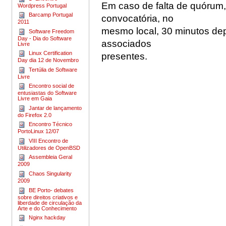
Em caso de falta de quórum,
Wordpress Portugal
Barcamp Portugal
convocatória, no
2011
mesmo local, 30 minutos de
Software Freedom
Day - Dia do Software
associados
Livre
Linux Certification
presentes.
Day dia 12 de Novembro
Tertúlia de Software
Livre
Encontro social de
entusiastas do Software
Livre em Gaia
Jantar de lançamento
do Firefox 2.0
Encontro Técnico
PortoLinux 12/07
VIII Encontro de
Utilizadores de OpenBSD
Assembleia Geral
2009
Chaos Singularity
2009
BE Porto- debates
sobre direitos criativos e
liberdade de circulação da
Arte e do Conhecimento
Nginx hackday