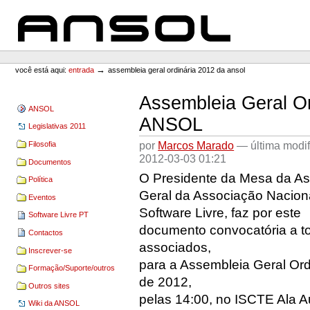
Ir
Ir
para
para
o
a
conteúdo.
navegação
ANSOL
Ferramentas
Pessoais
→
você está aqui:
entrada
assembleia geral ordinária 2012 da ansol
Assembleia Geral Or
ANSOL
ANSOL
Legislativas 2011
por
Marcos Marado
—
última modi
Filosofia
2012-03-03 01:21
Documentos
O Presidente da Mesa da A
Política
Geral da Associação Nacion
Eventos
Software Livre, faz por este
Software Livre PT
documento convocatória a t
Contactos
associados,
Inscrever-se
para a Assembleia Geral Ordi
Formação/Suporte/outros
de 2012,
Outros sites
pelas 14:00, no ISCTE Ala A
Wiki da ANSOL