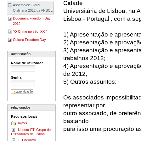
Cidade
Assembleia Geral
Universitária de Lisboa, na
Ordinária 2012 da ANSOL
Lisboa - Portugal , com a se
Document Freedom Day
2012
"O Crime no séc. XXI"
1) Apresentação e apresenta
Culture Freedom Day
2) Apresentação e aprovação
3) Apresentação e apresent
autenticação
trabalhos 2012;
Nome de Utilizador
4) Apresentação e aprovação
de 2012;
Senha
5) Outros assuntos;
Os associados impossibilit
representar por
relacionados
outro associado, de preferên
Recursos locais
bastando
mjavs
para isso uma procuração a
Ubuntu-PT: Grupo de
Utilizadores de Lisboa
1º Encontro