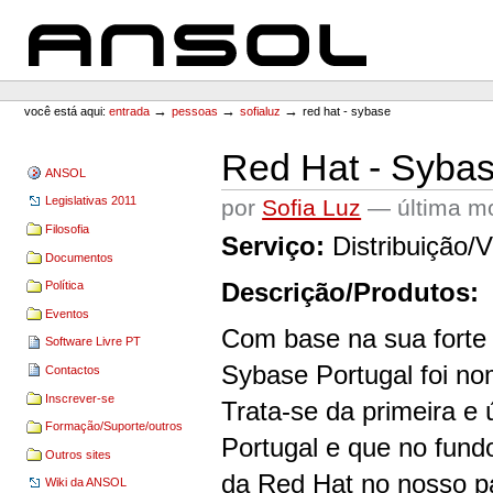
Ir
Ir
para
para
o
a
conteúdo.
navegação
ANSOL
Ferramentas
Pessoais
→
→
→
você está aqui:
entrada
pessoas
sofialuz
red hat - sybase
Red Hat - Syba
ANSOL
Legislativas 2011
por
Sofia Luz
—
última m
Filosofia
Serviço:
Distribuição/
Documentos
Descrição/Produtos:
Política
Eventos
Com base na sua forte 
Software Livre PT
Sybase Portugal foi n
Contactos
Inscrever-se
Trata-se da primeira e 
Formação/Suporte/outros
Portugal e que no fundo
Outros sites
da Red Hat no nosso p
Wiki da ANSOL