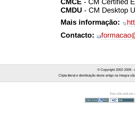
CMCE
- CM Certified 
CMDU
- CM Desktop U
Mais informação:
ht
Contacto:
formacao@
© Copyright 2002-2006 - 
Cópia literal e distribuição deste artigo na íntegra
Este sítio está em
Secção 508
WCAG