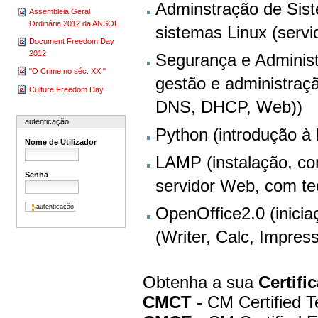
Adminstração de Sis
Assembleia Geral
Ordinária 2012 da ANSOL
sistemas Linux (ser
Document Freedom Day
2012
Segurança e Administ
"O Crime no séc. XXI"
gestão e administração
Culture Freedom Day
DNS, DHCP, Web))
autenticação
Python (introdução à
Nome de Utilizador
LAMP (instalação, c
Senha
servidor Web, com te
OpenOffice2.0 (inicia
(Writer, Calc, Impress
Obtenha a sua
Certifi
CMCT
- CM Certified T