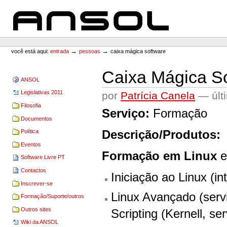
Ir
Ir
para
para
o
a
conteúdo.
navegação
ANSOL
Ferramentas
Pessoais
→
→
você está aqui:
entrada
pessoas
caixa mágica software
Caixa Mágica S
ANSOL
Legislativas 2011
por
Patrícia Canela
—
úl
Filosofia
Serviço:
Formação
Documentos
Descrição/Produtos:
Política
Eventos
Formação em Linux
e
Software Livre PT
Contactos
Iniciação ao Linux (in
Inscrever-se
Linux Avançado (serv
Formação/Suporte/outros
Outros sites
Scripting (Kernell, ser
Wiki da ANSOL