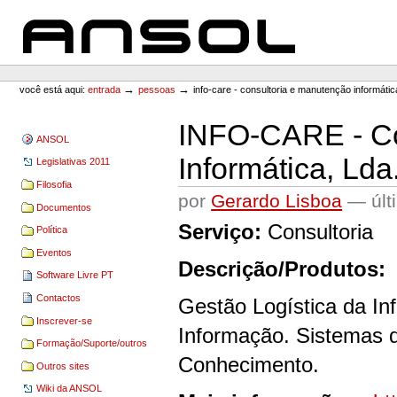
Ir
Ir
para
para
o
a
conteúdo.
navegação
ANSOL
Ferramentas
Pessoais
→
→
você está aqui:
entrada
pessoas
info-care - consultoria e manutenção informática
INFO-CARE - Co
ANSOL
Informática, Lda
Legislativas 2011
Filosofia
por
Gerardo Lisboa
—
úl
Documentos
Serviço:
Consultoria
Política
Eventos
Descrição/Produtos:
Software Livre PT
Contactos
Gestão Logística da In
Inscrever-se
Informação. Sistemas d
Formação/Suporte/outros
Conhecimento.
Outros sites
Wiki da ANSOL