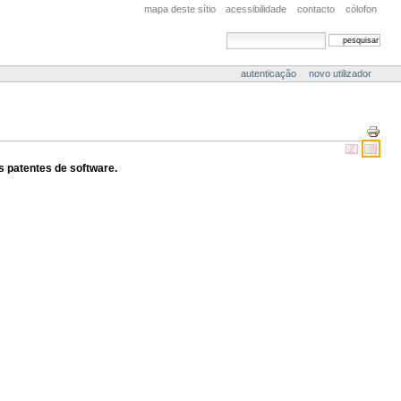
mapa deste sítio
acessibilidade
contacto
cólofon
pesquisar
pesquisa avançada
autenticação
novo utilizador
Acções
do
Document
 patentes de software.