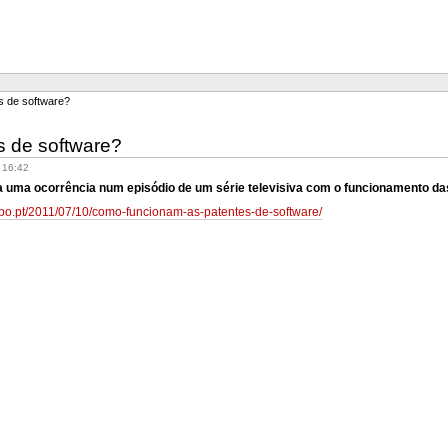
s de software?
 de software?
 16:42
 uma ocorrência num episódio de um série televisiva com o funcionamento das
.sapo.pt/2011/07/10/como-funcionam-as-patentes-de-software/