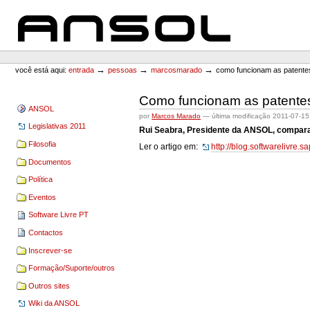
Ir
Ir
para
para
o
a
conteúdo.
navegação
ANSOL
Ferramentas
Pessoais
→
→
→
você está aqui:
entrada
pessoas
marcosmarado
como funcionam as patente
Como funcionam as patentes
ANSOL
por
Marcos Marado
—
última modificação
2011-07-15
Legislativas 2011
Rui Seabra, Presidente da ANSOL, compara
Filosofia
Ler o artigo em:
http://blog.softwarelivre
Documentos
Política
Eventos
Software Livre PT
Contactos
Inscrever-se
Formação/Suporte/outros
Outros sites
Wiki da ANSOL